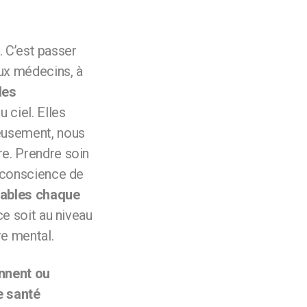
. C’est passer
aux médecins, à
les
 ciel. Elles
eusement, nous
e. Prendre soin
e conscience de
sables chaque
ce soit au niveau
re mental.
ennent ou
e santé