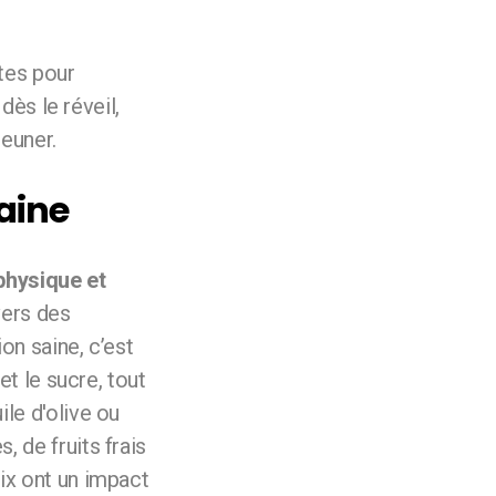
tes pour
dès le réveil,
jeuner.
saine
physique et
vers des
on saine, c’est
et le sucre, tout
le d'olive ou
 de fruits frais
ix ont un impact