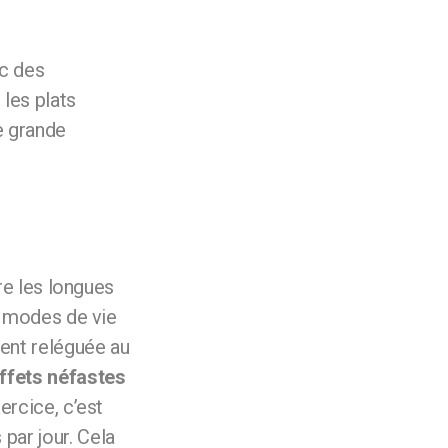
c des
les plats
e grande
re les longues
s modes de vie
vent reléguée au
ffets néfastes
xercice, c’est
par jour. Cela