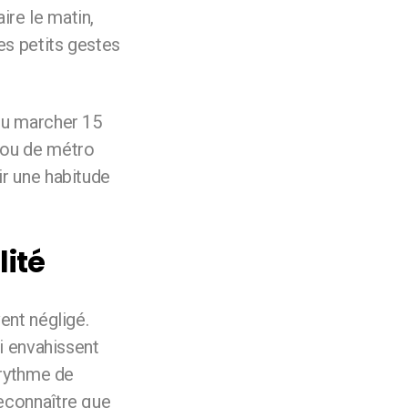
ire le matin,
es petits gestes
 ou marcher 15
 ou de métro
ir une habitude
lité
vent négligé.
ui envahissent
n rythme de
reconnaître que