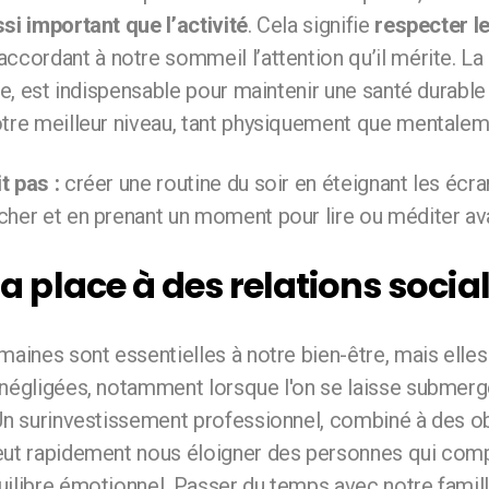
si important que l’activité
. Cela signifie
respecter l
accordant à notre sommeil l’attention qu’il mérite. La
uxe, est indispensable pour maintenir une santé durable
otre meilleur niveau, tant physiquement que mentalem
t pas :
créer une routine du soir en éteignant les écr
cher et en prenant un moment pour lire ou méditer av
la place à des relations socia
maines sont essentielles à notre bien-être, mais elle
négligées, notamment lorsque l'on se laisse submerger
 Un surinvestissement professionnel, combiné à des ob
eut rapidement nous éloigner des personnes qui comp
ilibre émotionnel. Passer du temps avec notre famill