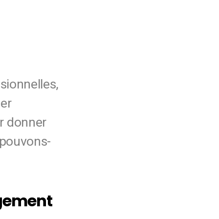
sionnelles,
ier
ur donner
i pouvons-
agement