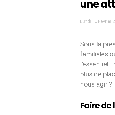
une at
Lundi, 10 Février 
Sous la pres
familiales o
l’essentiel 
plus de pla
nous agir ?
Faire de