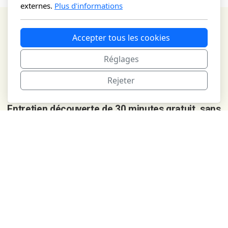
externes.
Plus d'informations
Echangeons ensemble !
Accepter tous les cookies
Réglages
Des questions ? Besoin d'informations
Rejeter
complémentaires ?
Entretien découverte de 30 minutes gratuit, sans
engagement.
Nous clarifierons votre situation et vérifierons si je suis
la bonne personne pour vous accompagner.
Envoyez moi un message en cliquant sur ce bouton !
Echangeons !