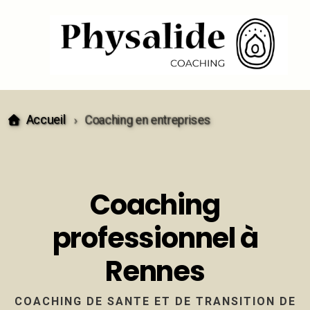
Accueil
Coaching en entreprises
Coaching de santé
Coaching
Coaching de transition de vie
professionnel à
Coaching ikigaï pour adultes
Rennes
Coaching orientation ikigaï [15-25 ans]
COACHING DE SANTE ET DE TRANSITION DE